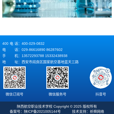
400电话
：400-029-0832
电话
：029-86616890 86287602
手机
：13572293788 15332438938
地址
：西安市阎良区国家航空基地蓝天三路
微信订阅号
微信服务号
抖音号
陕西航空职业技术学校 Copyright © 2025 版权所有
备案号：
陕ICP备2021005144号
技术支持：
祈舜网络